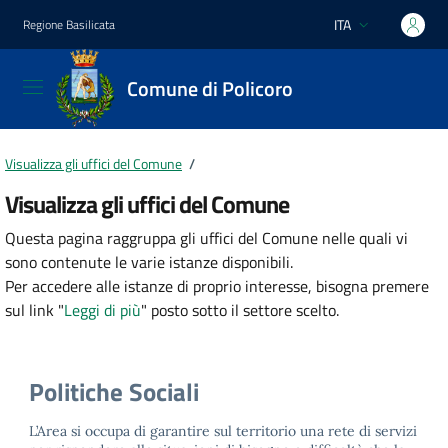
Vai ai contenuti
Vai al footer
ITA
Regione Basilicata
Lingua attiva:
Comune di Policoro
Visualizza gli uffici del Comune
/
Visualizza gli uffici del Comune
Questa pagina raggruppa gli uffici del Comune nelle quali vi
sono contenute le varie istanze disponibili.
Per accedere alle istanze di proprio interesse, bisogna premere
sul link "
Leggi di più
" posto sotto il settore scelto.
Politiche Sociali
L’Area si occupa di garantire sul territorio una rete di servizi